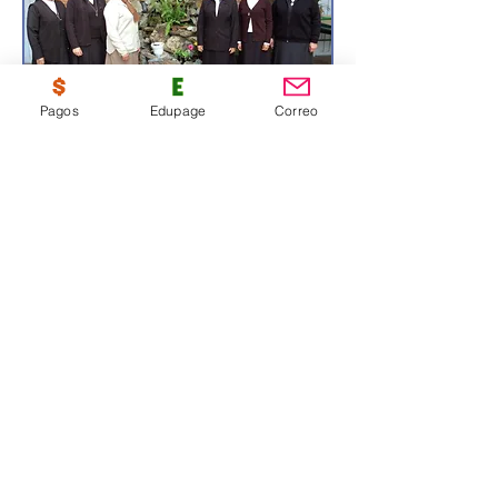
Pagos
Edupage
Correo
© Copyright 2019 por Colegio Santa
Teresa de Jesús.
TÉRMINOS Y CONDICIONES
Relaciones públicas y
comunicaciones:
coor.relacionespub@colsanter.
edu.co
Cel:
319 211 50 00