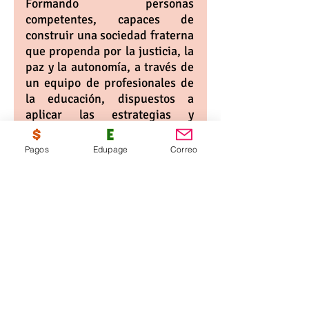
Formando personas
competentes, capaces de
construir una sociedad fraterna
que propenda por la justicia, la
paz y la autonomía, a través de
un equipo de profesionales de
la educación, dispuestos a
aplicar las estrategias y
recursos necesarios para la
satisfacción de las partes
Pagos
Edupage
Correo
interesadas y el mejoramiento
continuo.
© Copyright 2019 por Colegio Santa
Teresa de Jesús.
TÉRMINOS Y CONDICIONES